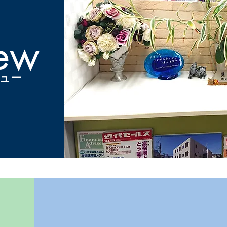
iew
ュー