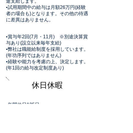
途支給します。
•試用期間中の給与は月額26万円(経験
者の場合も)となります。その他の待遇
に差異はありません。
•賞与年2回(7月・11月) ※別途決算賞
与あり(設立以来毎年支給)
•弊社は職能給制度を採用しています。
(年功序列ではありません)
•経験や能力を考慮の上、決定します。
(年1回の給与改定制度あり)
​休日休暇
•年間休日125日
•完全週休2日制(土・日)、祝日、夏季
休暇(3日)、年末年始休暇
•育休・産休(取得・復帰実績多数あ
り)、有給休暇、慶忌休暇