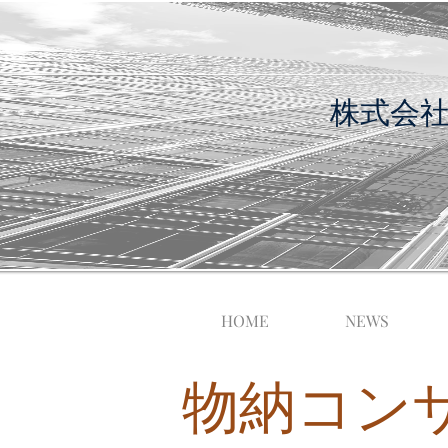
​株式会
HOME
NEWS
物納コン