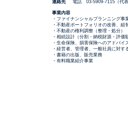
連絡先
電話 03-5909-7115（代
事業内容
・ファイナンシャルプランニング事
・不動産ポートフォリオの改善、組
・不動産の権利調整（整理・処分）
・相続設計（分割・納税財源・評価
・生命保険、損害保険へのアドバイ
・経営者、管理者、一般社員に対す
・書籍の出版、販売業務
・有料職業紹介事業
株式会社アセットコンサルティン
〒160-0023
東京都新宿区西新宿3-2-11 新宿三
​TEL : 03-5909-7115(代表) FAX :03-