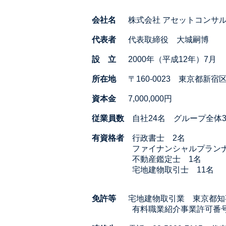
会社名
株式会社 アセットコンサ
代表者
代表取締役 大城嗣博
設 立
2000年（平成12年）7月
所在地
〒160-0023 東京都新
資本金
7,000,000円
従業員数
自社24名 グループ全体34
有資格者
行政書士 2名
ファイナンシャルプラン
不動産鑑定士 1
名
宅地建物取引士 11名
免許等
宅地建物取引業 東京都知事（
​ 有料職業紹介事業許可番号13-