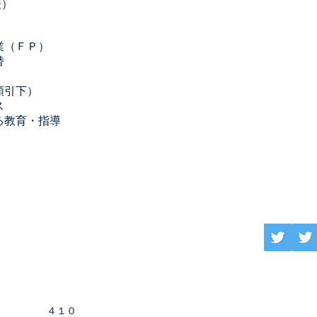
表）
業（ＦＰ）
替
額引下）
ス
る教育・指導
グネットワーク
井ビルディング2号館9階
6279-0410
４１０