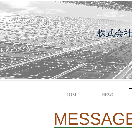
​株式会
HOME
NEWS
​MESSAG