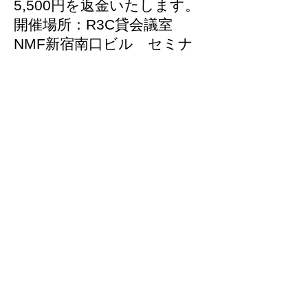
5,500円を返金いたします。
開催場所：R3C貸会議室
NMF新宿南口ビル セミナ
ールームA （東京都渋谷区
代々木2-4-9NMF新宿南口ビ
ル4F）
参加条件：実践力アップ講座
参加後、アンケートご記入に
ご協力いただける方​
​前回の講座の様
子