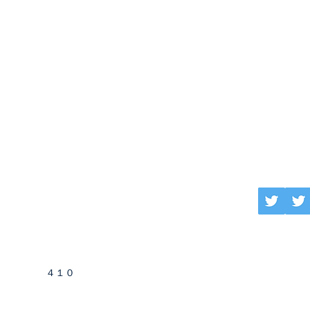
グネットワーク
井ビルディング2号館9階
6279-0410
４１０